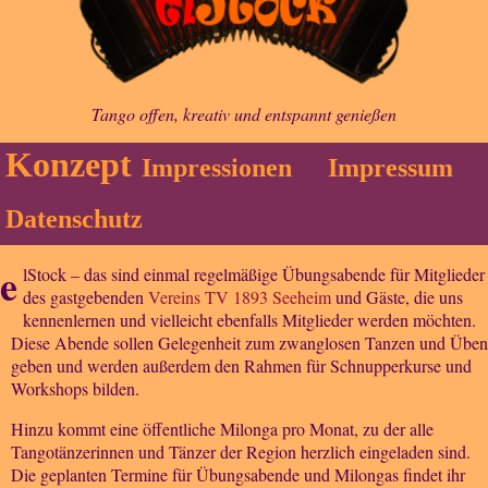
Tango offen, kreativ und entspannt genießen
Konzept
Impressionen
Impressum
Datenschutz
e
lStock – das sind einmal regelmäßige Übungsabende für Mitglieder
des gastgebenden
Vereins TV 1893 Seeheim
und Gäste, die uns
kennenlernen und vielleicht ebenfalls Mitglieder werden möchten.
Diese Abende sollen Gelegenheit zum zwanglosen Tanzen und Üben
geben und werden außerdem den Rahmen für Schnupperkurse und
Workshops bilden.
Hinzu kommt eine öffentliche Milonga pro Monat, zu der alle
Tangotänzerinnen und Tänzer der Region herzlich eingeladen sind.
Die geplanten Termine für Übungsabende und Milongas findet ihr